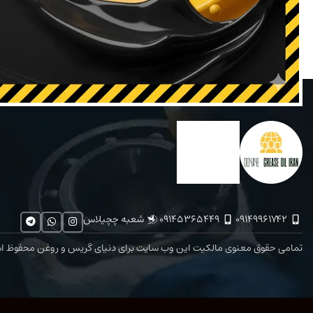
دنیای گریس و روغن ایران | فروش انواع گریس خارجی،
دنیای 
روغن موتور، گریس نسوز مخصوص بلبرینگ
ر
ادامه مطلب
09149961742
۰۹۱۴۵۳۶۵۴۴۹
شعبه چچیلاس
تمامی حقوق معنوی مالکیت این وب‌ سایت برای دنیای گریس و روغن محفوظ ا