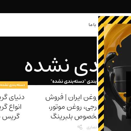
روشگاه
مجله
تماس با ما
‌بندی نشده
نه
آرشیو با دسته بندی "دسته‌بندی نشده"
بندی نشده
دسته‌بندی نشده
ای گریس و روغن ایران | فروش
دنیای گر
واع گریس خارجی، روغن موتور،
انواع گر
ریس نسوز مخصوص بلبرینگ
گریس ن
توسط
انصاری